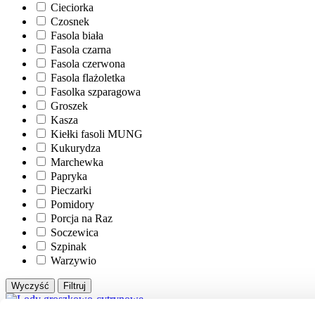
Cieciorka
Czosnek
Fasola biała
Fasola czarna
Fasola czerwona
Fasola flażoletka
Fasolka szparagowa
Groszek
Kasza
Kiełki fasoli MUNG
Kukurydza
Marchewka
Papryka
Pieczarki
Pomidory
Porcja na Raz
Soczewica
Szpinak
Warzywio
Wyczyść
Filtruj