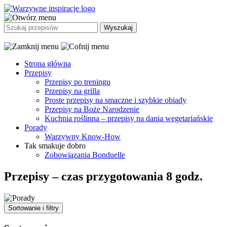
Przejdź
do
treści
Strona główna
Przepisy
Przepisy po treningu
Przepisy na grilla
Proste przepisy na smaczne i szybkie obiady
Przepisy na Boże Narodzenie
Kuchnia roślinna – przepisy na dania wegetariańskie
Porady
Warzywny Know-How
Tak smakuje dobro
Zobowiązania Bonduelle
Przepisy – czas przygotowania 8 godz.
Sortowanie i filtry