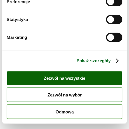
Preferencje
Przepisy o średniej trudności w wykonaniu
Pieczony pstrąg z pomidorkami na purée kalafiorowym
Statystyka
Kontakt
Marketing
Regulamin
Polityka ochrony danych
Bonduelle Polska
Pokaż szczegóły
Zezwól na wszystkie
Zezwól na wybór
Odmowa