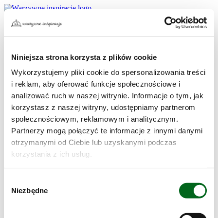
Niniejsza strona korzysta z plików cookie
Strona główna
Przepisy
Wykorzystujemy pliki cookie do spersonalizowania treści
Przepisy po treningu
i reklam, aby oferować funkcje społecznościowe i
Przepisy na grilla
analizować ruch w naszej witrynie. Informacje o tym, jak
Proste przepisy na smaczne i szybkie obiady
Przepisy na Boże Narodzenie
korzystasz z naszej witryny, udostępniamy partnerom
Kuchnia roślinna – przepisy na dania wegetariańskie
społecznościowym, reklamowym i analitycznym.
Porady
Partnerzy mogą połączyć te informacje z innymi danymi
Warzywny Know-How
Tak smakuje dobro
otrzymanymi od Ciebie lub uzyskanymi podczas
Zobowiązania Bonduelle
korzystania z ich usług.
Tag: kuchnia domowa
Wybór
Niezbędne
zgody
Przepisy – czas przygotowania 45 min.