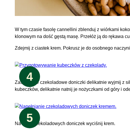
W tym czasie fasolę cannellini zblenduj z wiórkami k
klonowym na dość gęstą masę. Przełóż ją do rękawa cuki
Zdejmij z ciastek krem. Pokrusz je do osobnego naczyni
4
Zastygnięte czekoladowe doniczki delikatnie wyjmij z si
kubeczków, delikatnie natnij je nożyczkami od góry i od
5
Na spód czekoladowych doniczek wyciśnij krem.