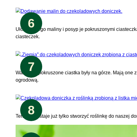
6
Ułóż na niego maliny i posyp je pokruszonymi ciastec
ciasteczek.
7
Ważne by pokruszone ciastka były na górze. Mają one
ogrodową.
8
Teraz pozostaje już tylko stworzyć roślinkę do naszej do