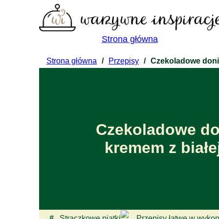
Strona główna
Strona główna
/
Przepisy
/
Czekoladowe donicz
Czekoladowe don
kremem z białej
#
Strączkowe piątki
Przepisy łatwe w wyko