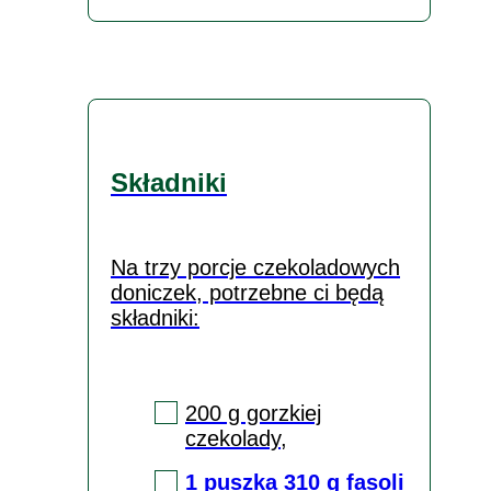
Składniki
Na trzy porcje czekoladowych
doniczek, potrzebne ci będą
składniki:
200 g gorzkiej
czekolady,
1 puszka 310 g
fasoli