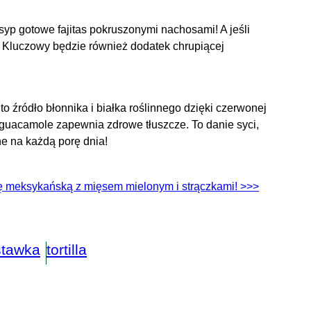
p gotowe fajitas pokruszonymi nachosami! A jeśli
ę. Kluczowy będzie również dodatek chrupiącej
o źródło błonnika i białka roślinnego dzięki czerwonej
a guacamole zapewnia zdrowe tłuszcze. To danie syci,
ne na każdą porę dnia!
 meksykańską z mięsem mielonym i strączkami! >>>
stawka
tortilla