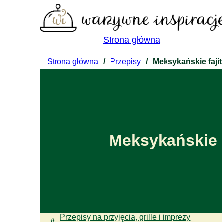
Strona główna
Strona główna
/
Przepisy
/
Meksykańskie faji
Meksykańskie f
Przepisy na przyjęcia, grille i imprezy
#