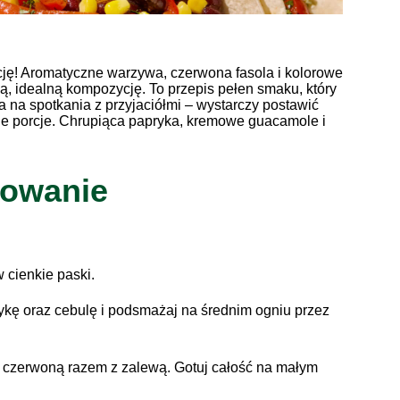
lację! Aromatyczne warzywa, czerwona fasola i kolorowe
ą, idealną kompozycję. To przepis pełen smaku, który
ja na spotkania z przyjaciółmi – wystarczy postawić
je porcje. Chrupiąca papryka, kremowe guacamole i
towanie
 cienkie paski.
ykę oraz cebulę i podsmażaj na średnim ogniu przez
ę czerwoną razem z zalewą. Gotuj całość na małym