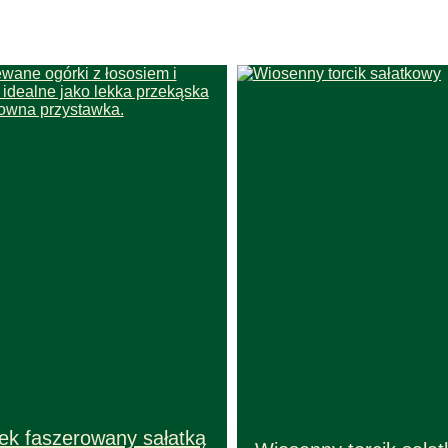
ek faszerowany sałatką