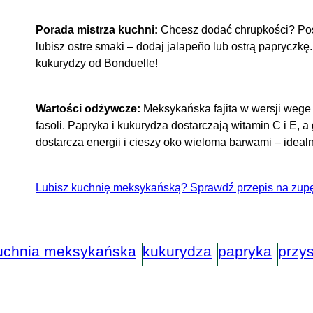
Porada mistrza kuchni:
Chcesz dodać chrupkości? Posy
lubisz ostre smaki – dodaj jalapeño lub ostrą papryczk
kukurydzy od Bonduelle!
Wartości odżywcze:
Meksykańska fajita w wersji wege t
fasoli. Papryka i kukurydza dostarczają witamin C i E, 
dostarcza energii i cieszy oko wieloma barwami – ideal
Lubisz kuchnię meksykańską? Sprawdź przepis na zupę
uchnia meksykańska
kukurydza
papryka
przy