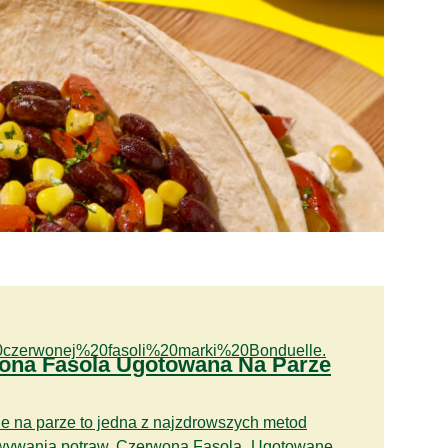
ona Fasola Ugotowana Na Parze
e na parze to jedna z najzdrowszych metod
wywania potraw. Czerwona Fasola „Ugotowane