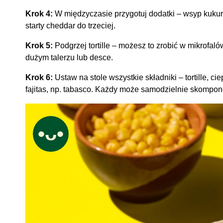
Krok 4:
W międzyczasie przygotuj dodatki – wsyp kukury
starty cheddar do trzeciej.
Krok 5:
Podgrzej tortille – możesz to zrobić w mikrofalów
dużym talerzu lub desce.
Krok 6:
Ustaw na stole wszystkie składniki – tortille, ci
fajitas, np. tabasco. Każdy może samodzielnie skompon
•ᴗ•