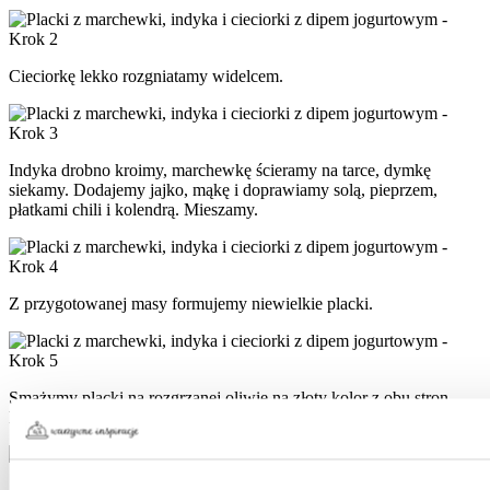
Cieciorkę lekko rozgniatamy widelcem.
Indyka drobno kroimy, marchewkę ścieramy na tarce, dymkę
siekamy. Dodajemy jajko, mąkę i doprawiamy solą, pieprzem,
płatkami chili i kolendrą. Mieszamy.
Z przygotowanej masy formujemy niewielkie placki.
Smażymy placki na rozgrzanej oliwie na złoty kolor z obu stron.
Przekładamy do pojemnika na lunch razem z sosem jogurtowym.