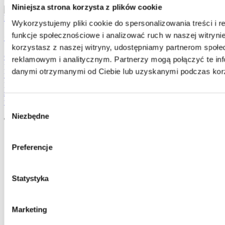
•ᴗ•
Niniejsza strona korzysta z plików cookie
Wykorzystujemy pliki cookie do spersonalizowania treści i 
funkcje społecznościowe i analizować ruch w naszej witrynie
Cieciorka Porcja Na Raz Na Twoją Sałatkę
korzystasz z naszej witryny, udostępniamy partnerom społ
Cieciorka Bonduelle „Porcja na raz na Twoją Sałatkę” to dwie, małe
reklamowym i analitycznym. Partnerzy mogą połączyć te inf
puszeczki po 85 g, które są idealnym dodatkiem do Twojej
danymi otrzymanymi od Ciebie lub uzyskanymi podczas korzy
ulubionej sałatki, bez wyrzucania resztek. Dzięki blanszowaniu na
parze, a nie w wodzie, cieciorka charakteryzuje się idealnym
smakiem i chrupkością, pięknym kolorem oraz utrzymaniem wielu
wartości odżywczych.
Wybór
Niezbędne
zgody
Tagi:
cieciorka
Preferencje
indyk
jogurt
lunch
mąka
Statystyka
marchew
oliwa
placki
Marketing
przystawka
zioła