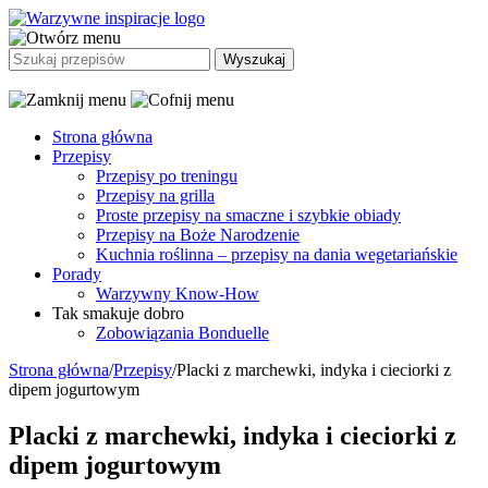
Strona główna
Przepisy
Przepisy po treningu
Przepisy na grilla
Proste przepisy na smaczne i szybkie obiady
Przepisy na Boże Narodzenie
Kuchnia roślinna – przepisy na dania wegetariańskie
Porady
Warzywny Know-How
Tak smakuje dobro
Zobowiązania Bonduelle
Strona główna
/
Przepisy
/
Placki z marchewki, indyka i cieciorki z
dipem jogurtowym
Placki z marchewki, indyka i cieciorki z
dipem jogurtowym