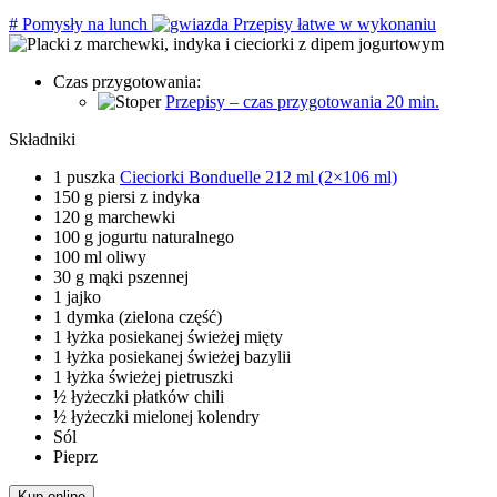
#
Pomysły na lunch
Przepisy łatwe w wykonaniu
Czas przygotowania:
Przepisy – czas przygotowania 20 min.
Składniki
1 puszka
Cieciorki Bonduelle 212 ml (2×106 ml)
150 g piersi z indyka
120 g marchewki
100 g jogurtu naturalnego
100 ml oliwy
30 g mąki pszennej
1 jajko
1 dymka (zielona część)
1 łyżka posiekanej świeżej mięty
1 łyżka posiekanej świeżej bazylii
1 łyżka świeżej pietruszki
½ łyżeczki płatków chili
½ łyżeczki mielonej kolendry
Sól
Pieprz
Kup online