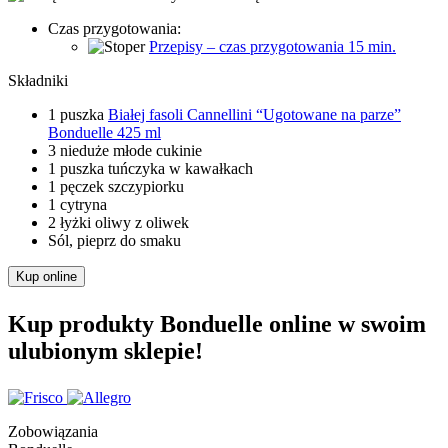
Czas przygotowania:
Przepisy – czas przygotowania 15 min.
Składniki
1 puszka
Białej fasoli Cannellini “Ugotowane na parze”
Bonduelle 425 ml
3 nieduże młode cukinie
1 puszka tuńczyka w kawałkach
1 pęczek szczypiorku
1 cytryna
2 łyżki oliwy z oliwek
Sól, pieprz do smaku
Kup online
Kup produkty Bonduelle online w swoim
ulubionym sklepie!
Zobowiązania