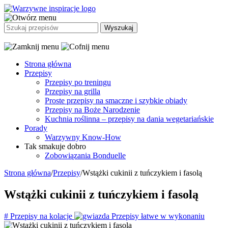
Strona główna
Przepisy
Przepisy po treningu
Przepisy na grilla
Proste przepisy na smaczne i szybkie obiady
Przepisy na Boże Narodzenie
Kuchnia roślinna – przepisy na dania wegetariańskie
Porady
Warzywny Know-How
Tak smakuje dobro
Zobowiązania Bonduelle
Strona główna
/
Przepisy
/
Wstążki cukinii z tuńczykiem i fasolą
Wstążki cukinii z tuńczykiem i fasolą
#
Przepisy na kolacje
Przepisy łatwe w wykonaniu