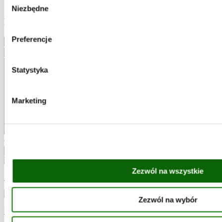
tuńczyk
Niezbędne
zgody
Napisz komentarz
Preferencje
Statystyka
Marketing
Oceń przepis:
Anuluj odpowiadanie
Wyślij komentarz
Zezwól na wszystkie
Sałatka z łososiem, groszkiem i kiełkami
Zezwól na wybór
Kotleciki z kaszy pęczak z buraczkami na gorąco