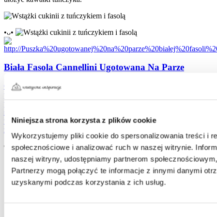
•ᴗ•
Biała Fasola Cannellini Ugotowana Na Parze
Gotowanie na parze to jedna z najzdrowszych metod
przygotowywania potraw. Biała Fasola Cannellini „Ugotowane na
parze” dzięki blanszowaniu na parze charakteryzuje się idealnym
smakiem i chrupkością, pięknym kolorem oraz utrzymaniem wielu
Niniejsza strona korzysta z plików cookie
wartości odżywczych. Świetnie sprawdzi się jako składnik sałatek,
zup, past, w daniach wegetariańskich i wegańskich.
Wykorzystujemy pliki cookie do spersonalizowania treści i r
społecznościowe i analizować ruch w naszej witrynie. Inform
Tagi:
naszej witryny, udostępniamy partnerom społecznościowym
cukinia
Partnerzy mogą połączyć te informacje z innymi danymi otr
cytryna
uzyskanymi podczas korzystania z ich usług.
fasola
kolacja
oliwa
szczypiorek
Wybór