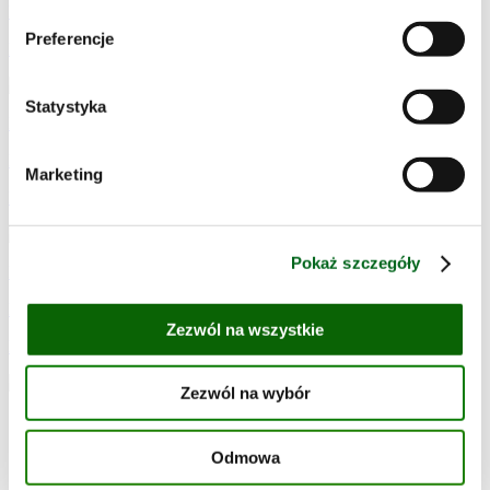
Przepisy łatwe w wykonaniu
Preferencje
Frytki z zielonej fasolki
Statystyka
Przepisy – czas przygotowania 15 min.
Przepisy łatwe w wykonaniu
Marketing
Frytki z fasolki szparagowej
Pokaż szczegóły
Przepisy – czas przygotowania 45 min.
Przepisy łatwe w wykonaniu
Zezwól na wszystkie
Fish & chips z dorsza na purée z groszku zielonego
Zezwól na wybór
Kontakt
Regulamin
Odmowa
Polityka ochrony danych
Bonduelle Polska