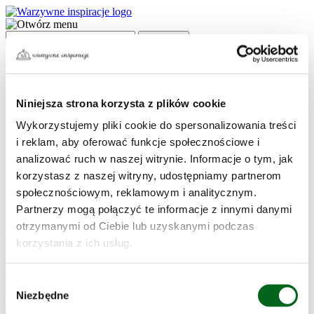
Strona główna
Przepisy
Niniejsza strona korzysta z plików cookie
Przepisy po treningu
Wykorzystujemy pliki cookie do spersonalizowania treści
Przepisy na grilla
Proste przepisy na smaczne i szybkie obiady
i reklam, aby oferować funkcje społecznościowe i
Przepisy na Boże Narodzenie
analizować ruch w naszej witrynie. Informacje o tym, jak
Kuchnia roślinna – przepisy na dania wegetariańskie
korzystasz z naszej witryny, udostępniamy partnerom
Porady
Warzywny Know-How
społecznościowym, reklamowym i analitycznym.
Tak smakuje dobro
Partnerzy mogą połączyć te informacje z innymi danymi
Zobowiązania Bonduelle
otrzymanymi od Ciebie lub uzyskanymi podczas
Tag: frytki
korzystania z ich usług.
Wybór
Niezbędne
Przepisy – czas przygotowania 15 min.
zgody