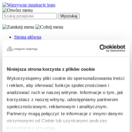
Strona główna
Przepisy
Przepisy po treningu
Przepisy na grilla
Proste przepisy na smaczne i szybkie obiady
Przepisy na Boże Narodzenie
Kuchnia roślinna – przepisy na dania wegetariańskie
Niniejsza strona korzysta z plików cookie
Porady
Wykorzystujemy pliki cookie do spersonalizowania treści
Warzywny Know-How
Tak smakuje dobro
i reklam, aby oferować funkcje społecznościowe i
Zobowiązania Bonduelle
analizować ruch w naszej witrynie. Informacje o tym, jak
korzystasz z naszej witryny, udostępniamy partnerom
Tag: nerkowce
społecznościowym, reklamowym i analitycznym.
Partnerzy mogą połączyć te informacje z innymi danymi
otrzymanymi od Ciebie lub uzyskanymi podczas
Przepisy – czas przygotowania 20 min.
korzystania z ich usług.