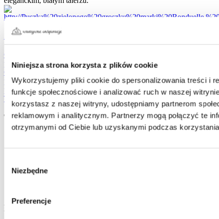
Zielony Groszek Ugotowane Na Parze
Gotowanie na parze to jedna z najzdrowszych metod
przygotowywania potraw. Tak właśnie przygotowany został
Niniejsza strona korzysta z plików cookie
Groszek Zielony „Gotowane na parze”. Dzięki blanszowaniu na
Wykorzystujemy pliki cookie do spersonalizowania treści i 
parze, groszek charakteryzuje się idealnym smakiem i chrupkością,
pięknym kolorem oraz utrzymaniem wielu wartości odżywczych.
funkcje społecznościowe i analizować ruch w naszej witrynie
To idealny dodatek do kuchennych inspiracji!
korzystasz z naszej witryny, udostępniamy partnerom społ
reklamowym i analitycznym. Partnerzy mogą połączyć te in
Tagi:
otrzymanymi od Ciebie lub uzyskanymi podczas korzystania 
czosnek
groszek
koper
Wybór
mięta
Niezbędne
ogórek
zgody
przystawka
zupa
Preferencje
Napisz komentarz