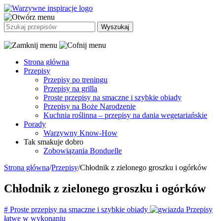
Strona główna
Przepisy
Przepisy po treningu
Przepisy na grilla
Proste przepisy na smaczne i szybkie obiady
Przepisy na Boże Narodzenie
Kuchnia roślinna – przepisy na dania wegetariańskie
Porady
Warzywny Know-How
Tak smakuje dobro
Zobowiązania Bonduelle
Strona główna
/
Przepisy
/
Chłodnik z zielonego groszku i ogórków
Chłodnik z zielonego groszku i ogórków
#
Proste przepisy na smaczne i szybkie obiady
Przepisy
łatwe w wykonaniu