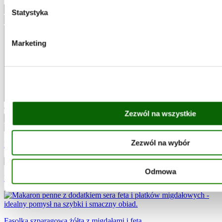
Statystyka
Marketing
Oceń przepis:
Zezwól na wszystkie
Anuluj odpowiadanie
Wyślij komentarz
Zezwól na wybór
Dyniowe dania
Odmowa
Kotleciki z kaszy i marchewki
Fasolka szparagowa żółta z migdałami i fetą