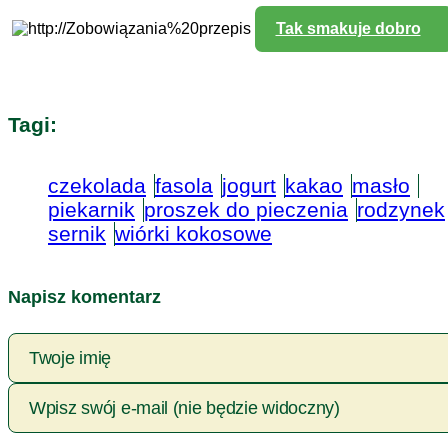
Tak smakuje dobro
Zobowiązania
Bonduelle
Tagi:
czekolada
fasola
jogurt
kakao
masło
piekarnik
proszek do pieczenia
rodzynek
sernik
wiórki kokosowe
Napisz komentarz