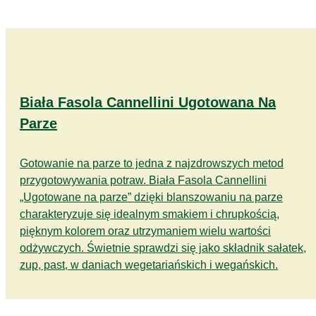
Biała Fasola Cannellini Ugotowana Na
Parze
Gotowanie na parze to jedna z najzdrowszych metod
przygotowywania potraw. Biała Fasola Cannellini
„Ugotowane na parze” dzięki blanszowaniu na parze
charakteryzuje się idealnym smakiem i chrupkością,
pięknym kolorem oraz utrzymaniem wielu wartości
odżywczych. Świetnie sprawdzi się jako składnik sałatek,
zup, past, w daniach wegetariańskich i wegańskich.