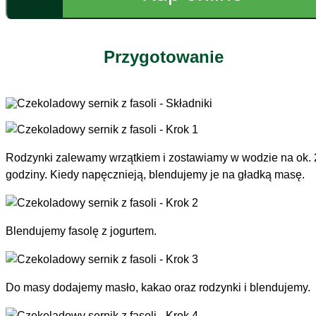
200 g jogurtu
100 g wiórków kokosowych
100 g gorzkiej czekolady
Przygotowanie
60 g masła
50 g ciemnego kakao
1 łyżeczka proszku do pieczenia
Rodzynki zalewamy wrzątkiem i zostawiamy w wodzie na ok. 
godziny. Kiedy napęcznieją, blendujemy je na gładką masę.
Blendujemy fasolę z jogurtem.
Do masy dodajemy masło, kakao oraz rodzynki i blendujemy.