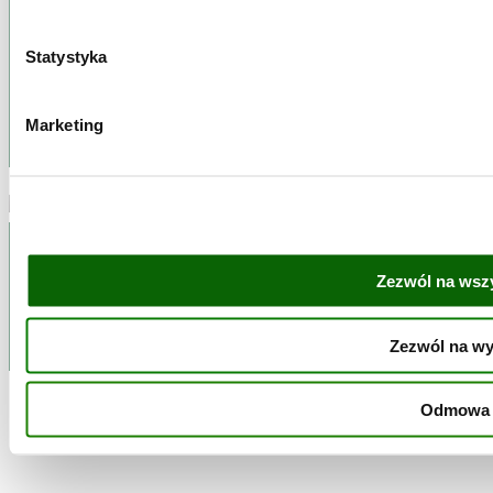
Zobacz
więcej takich
Statystyka
przepisów
Marketing
Zezwól na wszy
Kontakt
Regulamin
Polityka ochrony danych
Bonduelle Polska
Zezwól na w
Odmowa