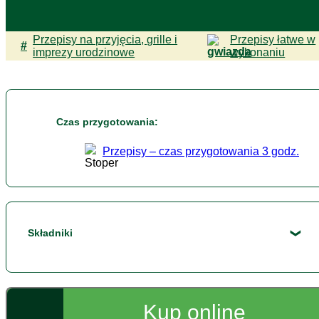
Przepisy na przyjęcia, grille i
Przepisy łatwe w
#
imprezy urodzinowe
wykonaniu
Czas przygotowania:
Przepisy – czas przygotowania 3 godz.
Składniki
300 g
Białej fasoli Cannellini “Ugotowane na
parze” Bonduelle 425 ml
Kup online
200 g rodzynek