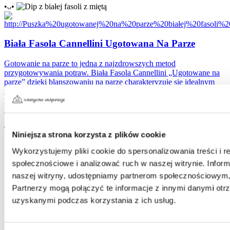
•ᴗ•
Biała Fasola Cannellini Ugotowana Na Parze
Gotowanie na parze to jedna z najzdrowszych metod
przygotowywania potraw. Biała Fasola Cannellini „Ugotowane na
parze” dzięki blanszowaniu na parze charakteryzuje się idealnym
smakiem i chrupkością, pięknym kolorem oraz utrzymaniem wielu
wartości odżywczych. Świetnie sprawdzi się jako składnik sałatek,
zup, past, w daniach wegetariańskich i wegańskich.
Tagi:
Niniejsza strona korzysta z plików cookie
cytryna
Wykorzystujemy pliki cookie do spersonalizowania treści i r
czosnek
społecznościowe i analizować ruch w naszej witrynie. Inform
dip
naszej witryny, udostępniamy partnerom społecznościowym
fasola
jogurt
Partnerzy mogą połączyć te informacje z innymi danymi otr
krakers
uzyskanymi podczas korzystania z ich usług.
mięta
pieprz
przekąska