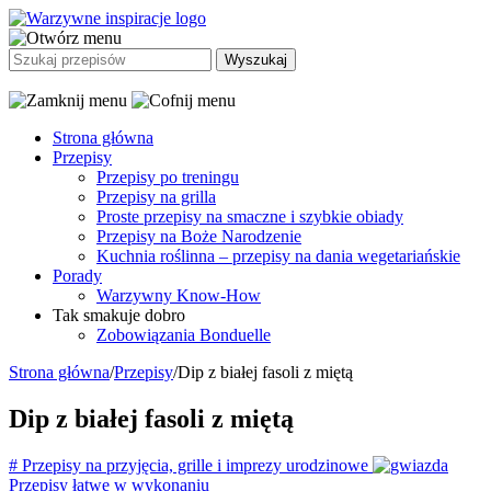
Strona główna
Przepisy
Przepisy po treningu
Przepisy na grilla
Proste przepisy na smaczne i szybkie obiady
Przepisy na Boże Narodzenie
Kuchnia roślinna – przepisy na dania wegetariańskie
Porady
Warzywny Know-How
Tak smakuje dobro
Zobowiązania Bonduelle
Strona główna
/
Przepisy
/
Dip z białej fasoli z miętą
Dip z białej fasoli z miętą
#
Przepisy na przyjęcia, grille i imprezy urodzinowe
Przepisy łatwe w wykonaniu