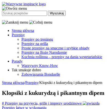
Strona główna
Przepisy
Przepisy po treningu
Przepisy na grilla
Proste przepisy na smaczne i szybkie obiady
Przepisy na Boże Narodzenie
Kuchnia roślinna – przepisy na dania wegetariańskie
Porady
Warzywny Know-How
Tak smakuje dobro
Zobowiązania Bonduelle
Strona główna
/
Przepisy
/
Klopsiki z kukurydzą i pikantnym dipem
Klopsiki z kukurydzą i pikantnym dipem
#
Przepisy na przyjęcia, grille i imprezy urodzinowe
Przepisy łatwe w wykonaniu