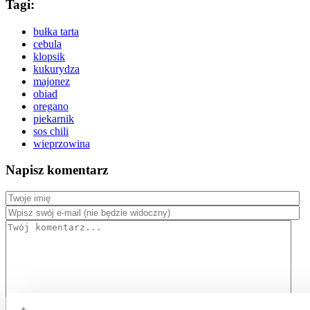
Tagi:
bułka tarta
cebula
klopsik
kukurydza
majonez
obiad
oregano
piekarnik
sos chili
wieprzowina
Napisz komentarz