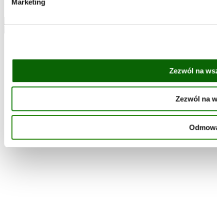
Marketing
Bonduelle Polska
Zezwól na ws
Zezwól na 
Odmow