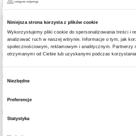
Oceń przepis:
Anuluj odpowiadanie
Wyślij komentarz
Niniejsza strona korzysta z plików cookie
Wykorzystujemy pliki cookie do spersonalizowania treści i 
analizować ruch w naszej witrynie. Informacje o tym, jak k
Sałatka z buraków i sałaty radicchio z jogurtowo-makowym
dressingiem
społecznościowym, reklamowym i analitycznym. Partnerzy m
otrzymanymi od Ciebie lub uzyskanymi podczas korzystania 
Jajka faszerowane na zielono z awokado i szpinakiem
Wybór
Niezbędne
zgody
Muszle z fetą i cieciorką
Preferencje
Zobacz więcej takich przepisów
Statystyka
Kontakt
Regulamin
Polityka ochrony danych