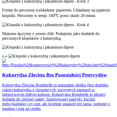
Formę do pieczenia wykładamy papierem. Układamy na papierze
klopsiki. Pieczemy w temp. 180℃ przez około 20 minut.
Majonez łączymy z sosem chili. Podajemy jako dodatek do
pieczonych klopsików z kukurydzą.
•ᴗ•
Kukurydza Złocista Bez Pozostałości Pestycydów
Kukurydza Złocista Bonduelle to naturalnie słodka (bez dodatku
cukru) kukurydza o chrupiących, soczystych ziarnach w
intensywnym żółtym kolorze. Kukurydza Bonduelle to idealny
dodatek do zielonej sałaty, faszerowanej papryki, kuchni
meksykańskiej czy zup, ale świetnie smakuje też sama, najlepiej z
masłem i solą na ciepło.