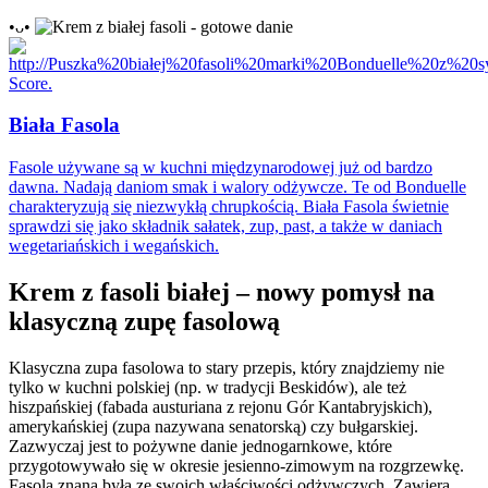
•ᴗ•
Biała Fasola
Fasole używane są w kuchni międzynarodowej już od bardzo
dawna. Nadają daniom smak i walory odżywcze. Te od Bonduelle
charakteryzują się niezwykłą chrupkością. Biała Fasola świetnie
sprawdzi się jako składnik sałatek, zup, past, a także w daniach
wegetariańskich i wegańskich.
Krem z fasoli białej – nowy pomysł na
klasyczną zupę fasolową
Klasyczna zupa fasolowa to stary przepis, który znajdziemy nie
tylko w kuchni polskiej (np. w tradycji Beskidów), ale też
hiszpańskiej (fabada austuriana z rejonu Gór Kantabryjskich),
amerykańskiej (zupa nazywana senatorską) czy bułgarskiej.
Zazwyczaj jest to pożywne danie jednogarnkowe, które
przygotowywało się w okresie jesienno-zimowym na rozgrzewkę.
Fasola znana była ze swoich właściwości odżywczych. Zawiera