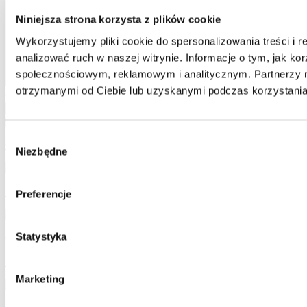
Niniejsza strona korzysta z plików cookie
Wykorzystujemy pliki cookie do spersonalizowania treści i 
analizować ruch w naszej witrynie. Informacje o tym, jak k
społecznościowym, reklamowym i analitycznym. Partnerzy m
otrzymanymi od Ciebie lub uzyskanymi podczas korzystania 
Oceń przepis:
Anuluj odpowiadanie
Wyślij komentarz
Wybór
Czekoladowe doniczki z kremem z białej fasoli
Niezbędne
zgody
Krem z białej fasoli
Preferencje
Statystyka
Czekoladowy deser z fasoli
Zobacz więcej takich przepisów
Marketing