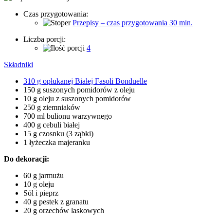
Czas przygotowania:
Przepisy – czas przygotowania 30 min.
Liczba porcji:
4
Składniki
310 g opłukanej Białej Fasoli Bonduelle
150 g suszonych pomidorów z oleju
10 g oleju z suszonych pomidorów
250 g ziemniaków
700 ml bulionu warzywnego
400 g cebuli białej
15 g czosnku (3 ząbki)
1 łyżeczka majeranku
Do dekoracji:
60 g jarmużu
10 g oleju
Sól i pieprz
40 g pestek z granatu
20 g orzechów laskowych