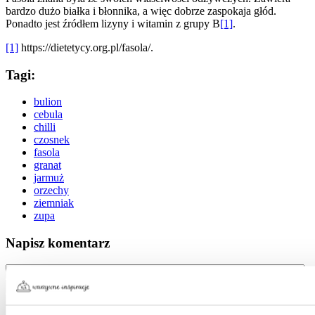
bardzo dużo białka i błonnika, a więc dobrze zaspokaja głód.
Ponadto jest źródłem lizyny i witamin z grupy B
[1]
.
[1]
https://dietetycy.org.pl/fasola/.
Tagi:
bulion
cebula
chilli
czosnek
fasola
granat
jarmuż
orzechy
ziemniak
zupa
Napisz komentarz