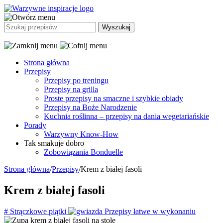
Strona główna
Przepisy
Przepisy po treningu
Przepisy na grilla
Proste przepisy na smaczne i szybkie obiady
Przepisy na Boże Narodzenie
Kuchnia roślinna – przepisy na dania wegetariańskie
Porady
Warzywny Know-How
Tak smakuje dobro
Zobowiązania Bonduelle
Strona główna
/
Przepisy
/
Krem z białej fasoli
Krem z białej fasoli
#
Strączkowe piątki
Przepisy łatwe w wykonaniu