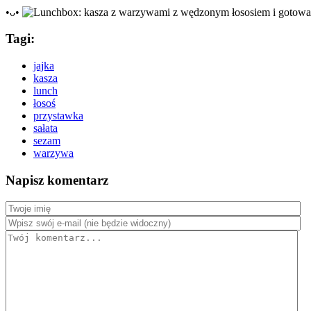
•ᴗ•
Tagi:
jajka
kasza
lunch
łosoś
przystawka
sałata
sezam
warzywa
Napisz komentarz