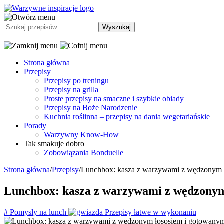
Strona główna
Przepisy
Przepisy po treningu
Przepisy na grilla
Proste przepisy na smaczne i szybkie obiady
Przepisy na Boże Narodzenie
Kuchnia roślinna – przepisy na dania wegetariańskie
Porady
Warzywny Know-How
Tak smakuje dobro
Zobowiązania Bonduelle
Strona główna
/
Przepisy
/
Lunchbox: kasza z warzywami z wędzonym ł
Lunchbox: kasza z warzywami z wędzonym
#
Pomysły na lunch
Przepisy łatwe w wykonaniu