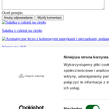
Oceń przepis:
Anuluj odpowiadanie
Wyślij komentarz
Sałatka z cukinii na ciepło
Warzywne chili
Niniejsza strona korzysta
Zupa dyniowa z kurczakiem
Wykorzystujemy pliki cook
społecznościowe i analizo
Zobacz więcej takich przepisów
witryny, udostępniamy pa
połączyć te informacje z 
ich usług.
Kontakt
Regulamin
Polityka ochrony danych
Bonduelle Polska
Wybór
Niezbędne