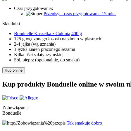
Czas przygotowania:
Przepisy – czas przygotowania 15 min.
Składniki
Bonduelle Kaszetka z Cukinią 400 g
125 g wędzonego łososia na zimno w plastrach
2-4 jajka (wg uznania)
1 łyżka ziaren prażonego sezamu
Kilka liści sałaty rzymskiej
Sól, pieprz (opcjonalnie, do smaku)
Kup online
Kup produkty Bonduelle online w swoim u
Zobowiązania
Bonduelle
Tak smakuje dobro