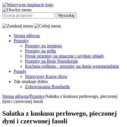
Strona główna
Przepisy
Przepisy po treningu
Przepisy na grilla
Proste przepisy na smaczne i szybkie obiady
Przepisy na Boże Narodzenie
Kuchnia roślinna – przepisy na dania wegetariańskie
Porady
Warzywny Know-How
Tak smakuje dobro
Zobowiązania Bonduelle
Strona główna
/
Przepisy
/
Sałatka z kuskusu perłowego, pieczonej
dyni i czerwonej fasoli
Sałatka z kuskusu perłowego, pieczonej
dyni i czerwonej fasoli