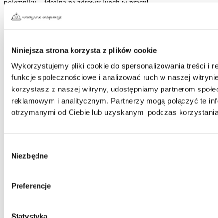
Fasola Czerwona Porcja Na Raz Na Twoją Sałatkę
Niniejsza strona korzysta z plików cookie
Wykorzystujemy pliki cookie do spersonalizowania treści i 
Czerwona fasola Bonduelle „Porcja na raz na Twoją Sałatkę” to
dwie, małe puszeczki po 75 g, które są idealnym dodatkiem do
funkcje społecznościowe i analizować ruch w naszej witrynie
Twojej ulubionej sałatki, bez wyrzucania resztek. Fasola od
korzystasz z naszej witryny, udostępniamy partnerom społ
Bonduelle charakteryzuje się niezwykłą chrupkością. Wspaniale
reklamowym i analitycznym. Partnerzy mogą połączyć te in
wzbogaci w intensywny kolor Twoje sałatki i przekąski.
otrzymanymi od Ciebie lub uzyskanymi podczas korzystania 
Tagi:
czerwona fasola
Wybór
dynia
Niezbędne
kapusta
zgody
kuchnia wegetariańska
kuskus
musztarda
Preferencje
natka pietruszki
oliwa
sok z cytryny
Statystyka
tymianek