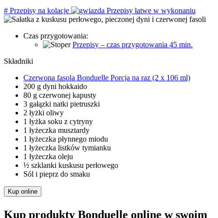
#
Przepisy na kolacje
Przepisy łatwe w wykonaniu
Czas przygotowania:
Przepisy – czas przygotowania 45 min.
Składniki
Czerwona fasola Bonduelle Porcja na raz (2 x 106 ml)
200 g dyni hokkaido
80 g czerwonej kapusty
3 gałązki natki pietruszki
2 łyżki oliwy
1 łyżka soku z cytryny
1 łyżeczka musztardy
1 łyżeczka płynnego miodu
1 łyżeczka listków tymianku
1 łyżeczka oleju
½ szklanki kuskusu perłowego
Sól i pieprz do smaku
Kup online
Kup produkty Bonduelle online w swoim