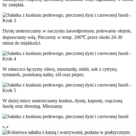
by zmiękła.
Dynię umieszczamy w naczyniu żaroodpornym, polewamy olejem,
doprawiamy solą. Pieczemy w temp. 200℃ przez około 20-30
minut do miękkości.
W miseczce łączymy oliwę, musztardę, miód, sok z cytryny,
tymianek, posiekaną natkę, sól oraz pieprz.
W dużej misce umieszczamy kuskus, dynię, kapustę, osączoną
fasolę oraz dressing. Mieszamy.
•ᴗ•