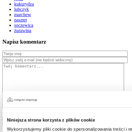
kukurydza
lubczyk
marchew
pasztet
soczewica
żurawina
Napisz komentarz
Oceń przepis:
Anuluj odpowiadanie
Wyślij komentarz
Niniejsza strona korzysta z plików cookie
Wykorzystujemy pliki cookie do spersonalizowania treści i 