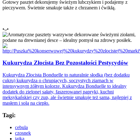
Gotowy pasztet dekorujemy świeżym lubczykiem i podajemy z
pieczywem. Świetnie smakuje także z chrzanem i ćwikłą.
•ᴗ•
Kukurydza Złocista Bez Pozostałości Pestycydów
Kukurydza Złocista Bonduelle to naturalnie słodka (bez dodatku
cukru) kukurydza o chrupiących, soczystych ziarnach w
intensywnym żółtym kolorze. Kukurydza Bonduelle to idealny
dodatek do zielonej sałaty, faszerowanej papryki, kuchni
meksykańskiej czy zup, ale świetnie smakuje też sama, najlepiej z
masłem i solą na ciepło.
Tagi:
cebula
czosnek
jajka