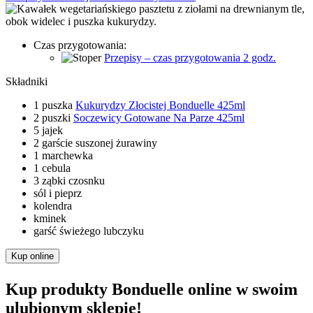
Czas przygotowania:
Przepisy – czas przygotowania 2 godz.
Składniki
1 puszka
Kukurydzy Złocistej Bonduelle 425ml
2 puszki
Soczewicy Gotowane Na Parze 425ml
5 jajek
2 garście suszonej żurawiny
1 marchewka
1 cebula
3 ząbki czosnku
sól i pieprz
kolendra
kminek
garść świeżego lubczyku
Kup online
Kup produkty Bonduelle online w swoim
ulubionym sklepie!