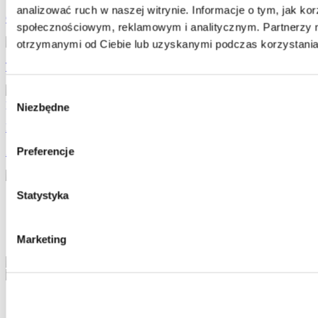
analizować ruch w naszej witrynie. Informacje o tym, jak k
Cykoria w szynce parmeńskiej z pieczarkami
społecznościowym, reklamowym i analitycznym. Partnerzy m
otrzymanymi od Ciebie lub uzyskanymi podczas korzystania 
Tatar ze śledzia z marynowanymi pieczarkami
Wybór
Niezbędne
zgody
Pita z fasolką curry i szpinakiem
Preferencje
Zobacz więcej takich przepisów
Statystyka
Kontakt
Regulamin
Polityka ochrony danych
Bonduelle Polska
Marketing