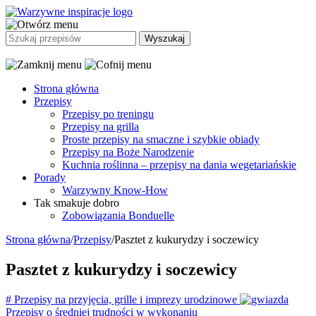
Strona główna
Przepisy
Przepisy po treningu
Przepisy na grilla
Proste przepisy na smaczne i szybkie obiady
Przepisy na Boże Narodzenie
Kuchnia roślinna – przepisy na dania wegetariańskie
Porady
Warzywny Know-How
Tak smakuje dobro
Zobowiązania Bonduelle
Strona główna
/
Przepisy
/
Pasztet z kukurydzy i soczewicy
Pasztet z kukurydzy i soczewicy
#
Przepisy na przyjęcia, grille i imprezy urodzinowe
Przepisy o średniej trudności w wykonaniu