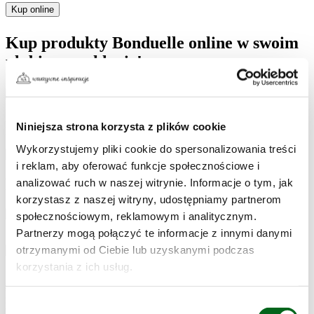
Kup online
Kup produkty Bonduelle online w swoim
ulubionym sklepie!
Zobowiązania
Niniejsza strona korzysta z plików cookie
Bonduelle
Wykorzystujemy pliki cookie do spersonalizowania treści
Tak smakuje dobro
i reklam, aby oferować funkcje społecznościowe i
Przygotowanie
analizować ruch w naszej witrynie. Informacje o tym, jak
korzystasz z naszej witryny, udostępniamy partnerom
społecznościowym, reklamowym i analitycznym.
Partnerzy mogą połączyć te informacje z innymi danymi
otrzymanymi od Ciebie lub uzyskanymi podczas
korzystania z ich usług.
Łączymy mąkę z drożdżami, cukrem, wodą i oliwą. Dokładnie
mieszamy łyżką, a następnie ugniatamy do momentu, aż ciasto
Wybór
będzie elastyczne i gładkie.