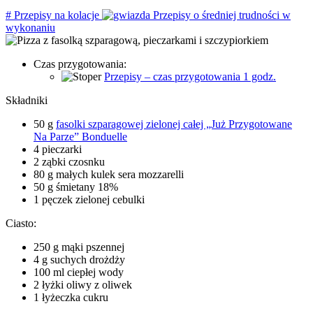
#
Przepisy na kolacje
Przepisy o średniej trudności w
wykonaniu
Czas przygotowania:
Przepisy – czas przygotowania 1 godz.
Składniki
50 g
fasolki szparagowej zielonej całej „Już Przygotowane
Na Parze” Bonduelle
4 pieczarki
2 ząbki czosnku
80 g małych kulek sera mozzarelli
50 g śmietany 18%
1 pęczek zielonej cebulki
Ciasto:
250 g mąki pszennej
4 g suchych drożdży
100 ml ciepłej wody
2 łyżki oliwy z oliwek
1 łyżeczka cukru