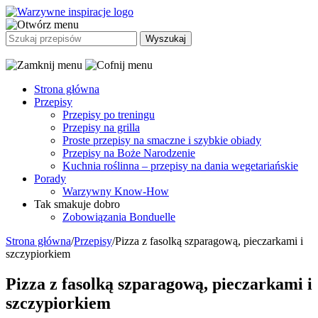
Strona główna
Przepisy
Przepisy po treningu
Przepisy na grilla
Proste przepisy na smaczne i szybkie obiady
Przepisy na Boże Narodzenie
Kuchnia roślinna – przepisy na dania wegetariańskie
Porady
Warzywny Know-How
Tak smakuje dobro
Zobowiązania Bonduelle
Strona główna
/
Przepisy
/
Pizza z fasolką szparagową, pieczarkami i
szczypiorkiem
Pizza z fasolką szparagową, pieczarkami i
szczypiorkiem