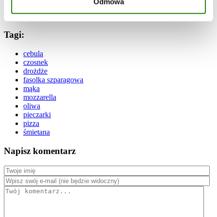
Odmowa
•ᴗ•
Tagi:
cebula
czosnek
drożdże
fasolka szparagowa
mąka
mozzarella
oliwa
pieczarki
pizza
śmietana
Napisz komentarz