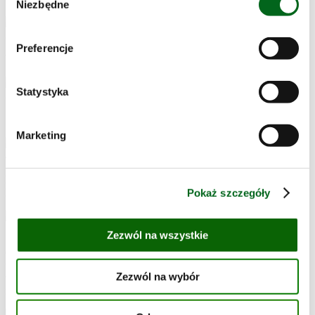
Niezbędne
zgody
Preferencje
Wyrobione ciasto odkładamy na ok. 30 minut do wyrośnięcia.
Statystyka
Śmietanę mieszamy z posiekanym czosnkiem.
Marketing
Pieczarki myjemy i kroimy w plasterki. Siekamy zieloną cebulkę.
Płuczemy fasolkę szparagową.
Pokaż szczegóły
Zezwól na wszystkie
Ciasto rozwałkowujemy i smarujemy sosem śmietanowym. Na sos
układamy ser, fasolkę szparagową, pokrojone pieczarki. Pizzę
Zezwól na wybór
wkładamy do pieca rozgrzanego do temp. 220°C na ok. 10-15
minut. Gotową pizzę posypujemy zieloną cebulką.