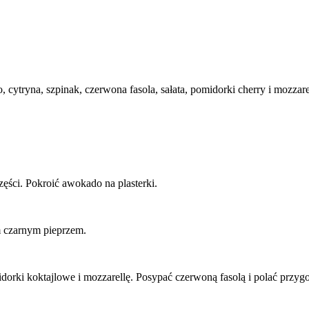
zęści. Pokroić awokado na plasterki.
m czarnym pieprzem.
idorki koktajlowe i mozzarellę. Posypać czerwoną fasolą i polać przy