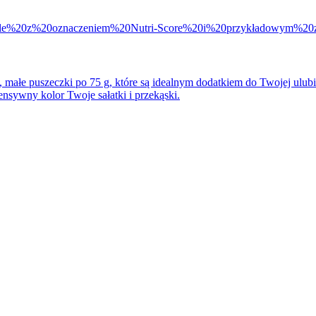
 małe puszeczki po 75 g, które są idealnym dodatkiem do Twojej ulubio
nsywny kolor Twoje sałatki i przekąski.