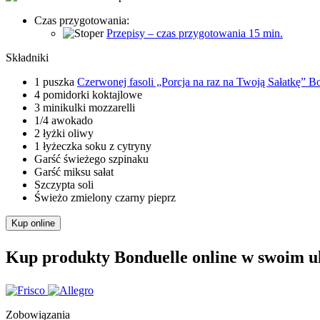
Czas przygotowania:
Przepisy – czas przygotowania 15 min.
Składniki
1 puszka
Czerwonej fasoli „Porcja na raz na Twoją Sałatkę” B
4 pomidorki koktajlowe
3 minikulki mozzarelli
1/4 awokado
2 łyżki oliwy
1 łyżeczka soku z cytryny
Garść świeżego szpinaku
Garść miksu sałat
Szczypta soli
Świeżo zmielony czarny pieprz
Kup online
Kup produkty Bonduelle online w swoim u
Zobowiązania