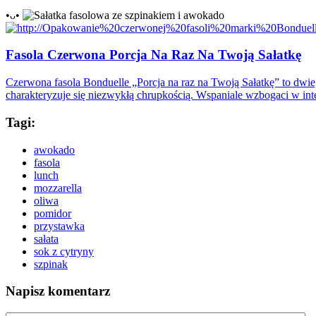
•ᴗ•
Fasola Czerwona Porcja Na Raz Na Twoją Sałatkę
Czerwona fasola Bonduelle „Porcja na raz na Twoją Sałatkę” to dwie,
charakteryzuje się niezwykłą chrupkością. Wspaniale wzbogaci w inte
Tagi:
awokado
fasola
lunch
mozzarella
oliwa
pomidor
przystawka
sałata
sok z cytryny
szpinak
Napisz komentarz