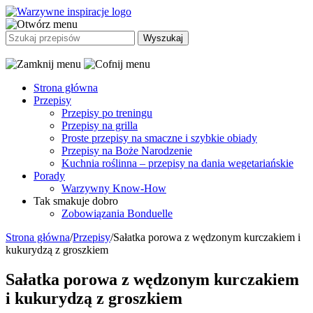
Strona główna
Przepisy
Przepisy po treningu
Przepisy na grilla
Proste przepisy na smaczne i szybkie obiady
Przepisy na Boże Narodzenie
Kuchnia roślinna – przepisy na dania wegetariańskie
Porady
Warzywny Know-How
Tak smakuje dobro
Zobowiązania Bonduelle
Strona główna
/
Przepisy
/
Sałatka porowa z wędzonym kurczakiem i
kukurydzą z groszkiem
Sałatka porowa z wędzonym kurczakiem
i kukurydzą z groszkiem