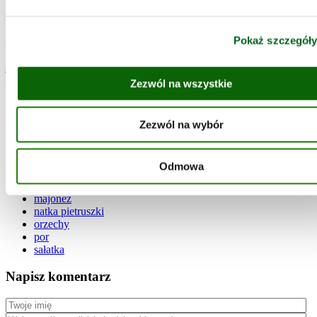
Kukurydza Złocista z Groszkiem
Pokaż szczegół
Naturalnie słodką i chrupiącą Kukurydzę Złocistą połączyliśmy z
pysznym, soczystym groszkiem. Mieszanka doskonale sprawdzi się
jako dodatek do sałatek, jako przekąska czy dodatek do makaronu
lub zapiekanki.
Zezwól na wszystkie
Tagi:
Zezwól na wybór
groszek
jabłko
jogurt
Odmowa
kukurydza
kurczak
majonez
natka pietruszki
orzechy
por
sałatka
Napisz komentarz