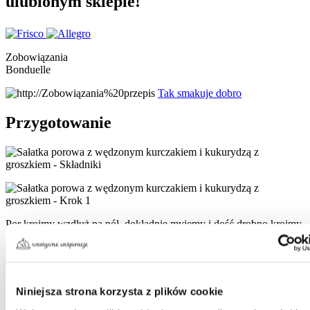
ulubionym sklepie!
Zobowiązania
Bonduelle
Tak smakuje dobro
Przygotowanie
Por kroimy wzdłuż na pół, dokładnie myjemy i dość drobno kroimy.
Pokrojony por przelewamy wrzątkiem, a następnie zimną wodą.
Niniejsza strona korzysta z plików cookie
Osączamy z wody.