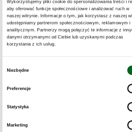
Wykorzystujemy pliki cookie do spersonalizowania treści i r
aby oferować funkcje społecznościowe i analizować ruch w
naszej witrynie. Informacje o tym, jak korzystasz z naszej wi
Na suchej patelni prażymy orzechy.
udostępniamy partnerom społecznościowym, reklamowym i
analitycznym. Partnerzy mogą połączyć te informacje z inn
danymi otrzymanymi od Ciebie lub uzyskanymi podczas
korzystania z ich usług.
Jabłko i wędzonego kurczaka kroimy z kostkę.
Wybór
Wszystkie składniki sałatki mieszamy, dodajemy posiekaną natkę,
Niezbędne
zgody
majonez i jogurt. Mieszamy. Posypujemy orzechami.
Preferencje
•ᴗ•
Statystyka
Marketing