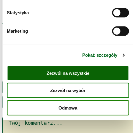
Zobowiązania
Bonduelle
Statystyka
Tagi:
Marketing
bazylia
cukinia
czosnek
kasza
kurczak
oliwa
pieprz
ser
śmietanka
zapiekanka
Pokaż szczegóły
Napisz komentarz
Zezwól na wszystkie
Zezwól na wybór
Odmowa