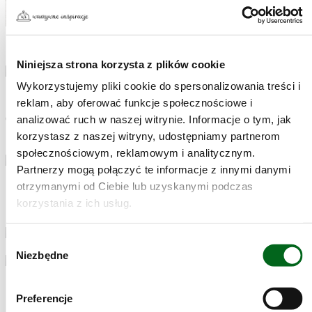
Kaszetkę gotujemy w lekko osolonym wrzątku 7 minut.
Niniejsza strona korzysta z plików cookie
3
Wykorzystujemy pliki cookie do spersonalizowania treści i
Do kurczaka dodajemy ugotowaną kaszę, poszarpaną bazylię
reklam, aby oferować funkcje społecznościowe i
oraz śmietankę. Mieszamy i doprawiamy do smaku solą i
analizować ruch w naszej witrynie. Informacje o tym, jak
pieprzem.
korzystasz z naszej witryny, udostępniamy partnerom
społecznościowym, reklamowym i analitycznym.
Partnerzy mogą połączyć te informacje z innymi danymi
4
otrzymanymi od Ciebie lub uzyskanymi podczas
Kaszę z kurczakiem wykładamy do naczynia żaroodpornego.
korzystania z ich usług.
Posypujemy startym serem i zapiekamy 20 minut w 190℃.
Wybór
5
Niezbędne
zgody
•ᴗ•
Preferencje
Tak smakuje dobro