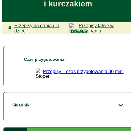
i kurczakiem
Przepisy na dania dla
Przepisy łatwe w
#
dzieci
wykonaniu
Czas przygotowania:
Przepisy – czas przygotowania 30 min.
Składniki
1
Kaszetka z Cukinią Bonduelle 160 g