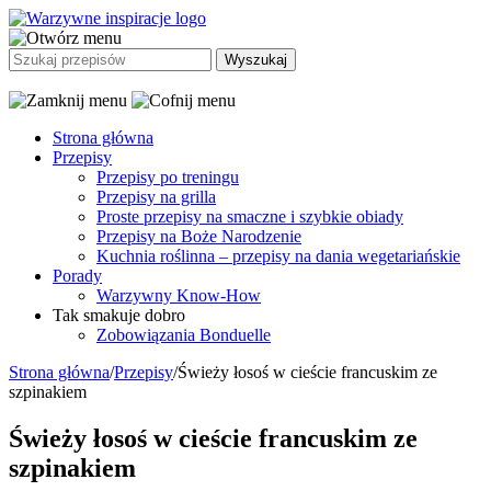
Strona główna
Przepisy
Przepisy po treningu
Przepisy na grilla
Proste przepisy na smaczne i szybkie obiady
Przepisy na Boże Narodzenie
Kuchnia roślinna – przepisy na dania wegetariańskie
Porady
Warzywny Know-How
Tak smakuje dobro
Zobowiązania Bonduelle
Strona główna
/
Przepisy
/
Świeży łosoś w cieście francuskim ze
szpinakiem
Świeży łosoś w cieście francuskim ze
szpinakiem