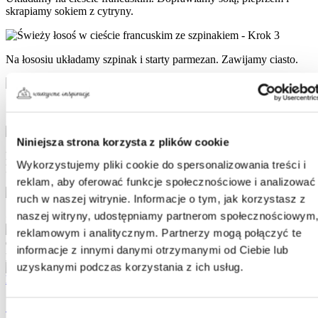
skrapiamy sokiem z cytryny.
Na łososiu układamy szpinak i starty parmezan. Zawijamy ciasto.
Smarujemy ciasto rozkłóconym jajkiem.
Niniejsza strona korzysta z plików cookie
Pieczemy 30 minut w 200ºC. Łososia podajemy w plastrach z
Wykorzystujemy pliki cookie do spersonalizowania treści i
kawałkami cytryny, posypanego posiekaną dymką.
reklam, aby oferować funkcje społecznościowe i analizować
ruch w naszej witrynie. Informacje o tym, jak korzystasz z
naszej witryny, udostępniamy partnerom społecznościowym
•ᴗ•
reklamowym i analitycznym. Partnerzy mogą połączyć te
informacje z innymi danymi otrzymanymi od Ciebie lub
uzyskanymi podczas korzystania z ich usług.
Szpinak w liściach.
Wybór