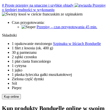
#
Proste przepisy na smaczne i szybkie obiady
Przepisy
o średniej trudności w wykonaniu
Czas przygotowania:
Przepisy – czas przygotowania 45 min.
Składniki
1 opakowanie mrożonego
Szpinaku w liściach Bonduelle
1 filet z łososia (ok. 400 g)
30 g parmezanu
2 ząbki czosnku
1 płat ciasta francuskiego
1 cytryna
1 jajko
1 płaska łyżeczka gałki muszkatołowej
Zielona część dymki
Sól
Pieprz
Kup online
Kup produkty Bonduelle online w swoim