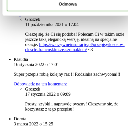
Odmowa
Przepis super pycha
Odpowiedz na ten komentarz
Groszek
11 października 2021 o 17:04
Cieszę się, że Ci się podoba! Polecam Ci w takim razie
jeszcze taką elegancką wersję, idealną na specjalne
okazje:
https://warzywneinspiracje.pl/przepisy/losos-w-
ciescie-francuskim-ze-szpinakiem/
<3
Klaudia
16 stycznia 2022 o 17:01
Super przepis robię kolejny raz !! Rodzinka zachwycona!!!
Odpowiedz na ten komentarz
Groszek
17 stycznia 2022 o 09:09
Prosty, szybki i naprawdę pyszny! Cieszymy się, że
korzystasz z tego przepisu!
Dorota
3 marca 2022 o 15:25