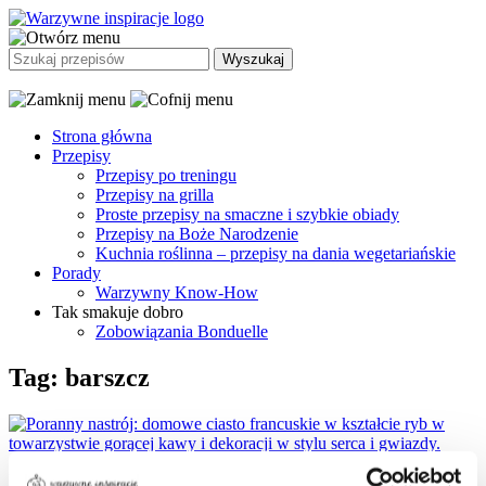
Strona główna
Przepisy
Przepisy po treningu
Przepisy na grilla
Proste przepisy na smaczne i szybkie obiady
Przepisy na Boże Narodzenie
Kuchnia roślinna – przepisy na dania wegetariańskie
Porady
Warzywny Know-How
Tak smakuje dobro
Zobowiązania Bonduelle
Tag: barszcz
Przepisy – czas przygotowania 15 min.