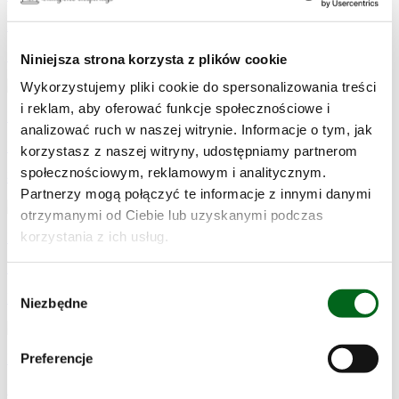
Przepisy łatwe w wykonaniu
Świąteczne paszteciki do barszczu
Niniejsza strona korzysta z plików cookie
Wykorzystujemy pliki cookie do spersonalizowania treści
i reklam, aby oferować funkcje społecznościowe i
Przepisy – czas przygotowania 45 min.
analizować ruch w naszej witrynie. Informacje o tym, jak
Przepisy łatwe w wykonaniu
korzystasz z naszej witryny, udostępniamy partnerom
społecznościowym, reklamowym i analitycznym.
Łatwe paszteciki z warzywami do barszczu
Partnerzy mogą połączyć te informacje z innymi danymi
otrzymanymi od Ciebie lub uzyskanymi podczas
korzystania z ich usług.
Przepisy – czas przygotowania 1,5 godz.
Przepisy łatwe w wykonaniu
Wybór
Barszcz ukraiński tradycyjny
Niezbędne
zgody
Preferencje
Przepisy – czas przygotowania 2 godz.
Przepisy o średniej trudności w wykonaniu