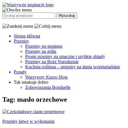
Strona główna
Przepisy
Przepisy po treningu
Przepisy na grilla
Proste przepisy na smaczne i szybkie obiady
Przepisy na Boże Narodzenie
Kuchnia roślinna – przepisy na dania wegetariańskie
Porady
Warzywny Know-How
Tak smakuje dobro
Zobowiązania Bonduelle
Tag: masło orzechowe
Przepisy łatwe w wykonaniu