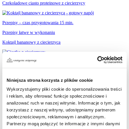
Czekoladowe ciasto proteinowe z ciecierzycy
Przepisy – czas przygotowania 15 min.
Przepisy łatwe w wykonaniu
Koktajl bananowy z ciecierzycą
Przepisy – czas przygotowania 30 min.
Przepisy łatwe w wykonaniu
Niniejsza strona korzysta z plików cookie
Ciastka z ciecierzycy
Wykorzystujemy pliki cookie do spersonalizowania treści
i reklam, aby oferować funkcje społecznościowe i
Przepisy o średniej trudności w wykonaniu
analizować ruch w naszej witrynie. Informacje o tym, jak
korzystasz z naszej witryny, udostępniamy partnerom
Przepis na tort urodzinowy Bonduelle z kremem orzechowym z
fasoli cannellini i malinami
społecznościowym, reklamowym i analitycznym.
Partnerzy mogą połączyć te informacje z innymi danymi