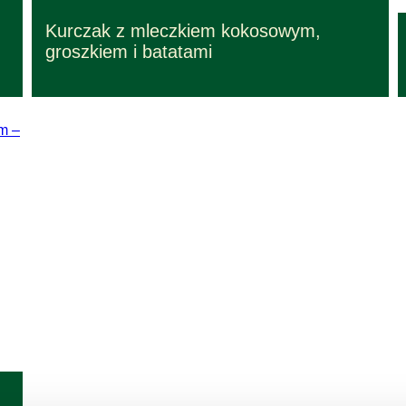
Przepisy – czas przygotowania 30 min.
Kurczak z mleczkiem kokosowym,
Przepisy łatwe w wykonaniu
groszkiem i batatami