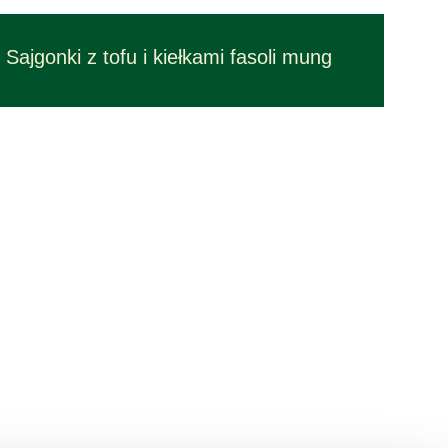
Przepisy – czas przygotowania 45 min.
Sajgonki z tofu i kiełkami fasoli mung
Przepisy o średniej trudności w wykonaniu