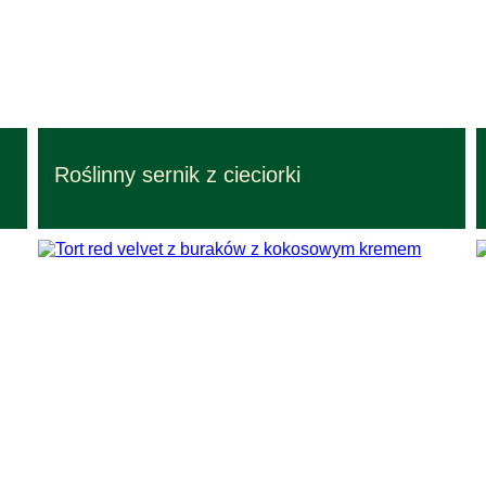
Przepisy – czas przygotowania 1 godz.
Roślinny sernik z cieciorki