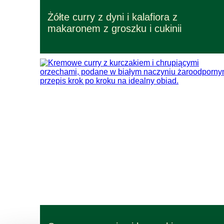
Przepisy – czas przygotowania 45 min.
Żółte curry z dyni i kalafiora z
Przepisy łatwe w wykonaniu
makaronem z groszku i cukinii
Przepisy – czas przygotowania 30 min.