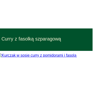
Przepisy – czas przygotowania 30 min.
Curry z fasolką szparagową
Przepisy łatwe w wykonaniu