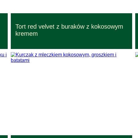
Przepisy – czas przygotowania 2 godz.
Tort red velvet z buraków z kokosowym
Przepisy o średniej trudności w wykonaniu
kremem