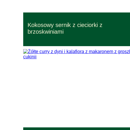
Przepisy – czas przygotowania 1,5 godz.
Kokosowy sernik z cieciorki z
Przepisy łatwe w wykonaniu
brzoskwiniami