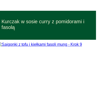
Przepisy – czas przygotowania 30 min.
Kurczak w sosie curry z pomidorami i
Przepisy łatwe w wykonaniu
fasolą