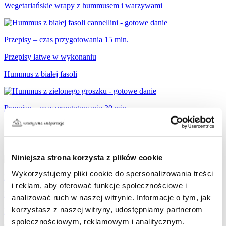
Wegetariańskie wrapy z hummusem i warzywami
Przepisy – czas przygotowania 15 min.
Przepisy łatwe w wykonaniu
Hummus z białej fasoli
Przepisy – czas przygotowania 30 min.
Przepisy łatwe w wykonaniu
Domowy hummus z zielonego groszku
Niniejsza strona korzysta z plików cookie
Wykorzystujemy pliki cookie do spersonalizowania treści
Przepisy – czas przygotowania 20 min.
i reklam, aby oferować funkcje społecznościowe i
Przepisy łatwe w wykonaniu
analizować ruch w naszej witrynie. Informacje o tym, jak
korzystasz z naszej witryny, udostępniamy partnerom
Hummus dyniowy z prażoną kukurydzą
społecznościowym, reklamowym i analitycznym.