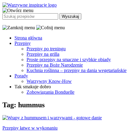
Strona główna
Przepisy
Przepisy po treningu
Przepisy na grilla
Proste przepisy na smaczne i szybkie obiady
Przepisy na Boże Narodzenie
Kuchnia roślinna – przepisy na dania wegetariańskie
Porady
Warzywny Know-How
Tak smakuje dobro
Zobowiązania Bonduelle
Tag: hummus
Przepisy łatwe w wykonaniu