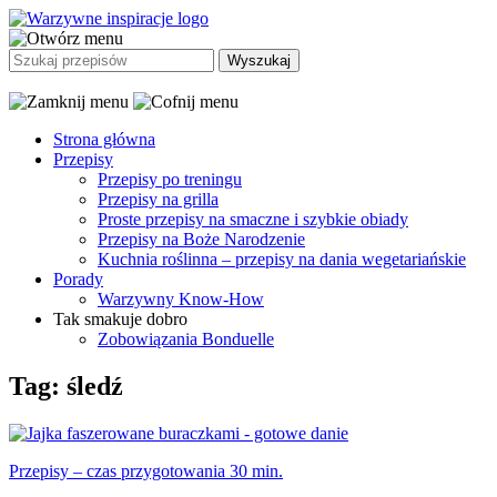
Strona główna
Przepisy
Przepisy po treningu
Przepisy na grilla
Proste przepisy na smaczne i szybkie obiady
Przepisy na Boże Narodzenie
Kuchnia roślinna – przepisy na dania wegetariańskie
Porady
Warzywny Know-How
Tak smakuje dobro
Zobowiązania Bonduelle
Tag: śledź
Przepisy – czas przygotowania 30 min.