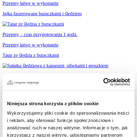
Przepisy łatwe w wykonaniu
Jajka faszerowane buraczkami i śledziem
Przepisy – czas przygotowania 1 godz.
Przepisy łatwe w wykonaniu
Tatar ze śledzia z buraczkami
Przepisy – czas przygotowania 20 min.
Przepisy łatwe w wykonaniu
Śledzie z oliwkami, kaparami i zielonym groszkiem
Niniejsza strona korzysta z plików cookie
Wykorzystujemy pliki cookie do spersonalizowania treści
Przepisy – czas przygotowania 1 godz.
i reklam, aby oferować funkcje społecznościowe i
analizować ruch w naszej witrynie. Informacje o tym, jak
Przepisy łatwe w wykonaniu
korzystasz z naszej witryny, udostępniamy partnerom