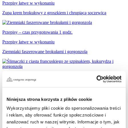
Przepisy łatwe w wykonaniu
Zupa krem brokułowy z groszkiem i chrupiącą soczewicą
Przepisy – czas przygotowania 1 godz.
Przepisy łatwe w wykonaniu
Ziemniaki faszerowane brokułami i gorgonzolą
Przepisy – czas przygotowania 30 min.
Przepisy łatwe w wykonaniu
Ślimaczki z ciasta francuskiego ze szpinakiem, kukurydzą i
Niniejsza strona korzysta z plików cookie
gorgonzolą
Wykorzystujemy pliki cookie do spersonalizowania treści
i reklam, aby oferować funkcje społecznościowe i
Przepisy – czas przygotowania 20 min.
analizować ruch w naszej witrynie. Informacje o tym, jak