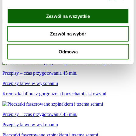
Pierś kurczaka faszerowana gorgonzolą z sałatką z buraczków i
szpinaku
Zezwól na wszystkie
Przepisy – czas przygotowania 15 min.
Zezwól na wybór
Przepisy łatwe w wykonaniu
Odmowa
Tartinki z pastą z buraka i gorgonzoli
Przepisy – czas przygotowania 45 min.
Przepisy łatwe w wykonaniu
Krem z kalafiora z gorgonzolą i orzechami laskowymi
Przepisy – czas przygotowania 45 min.
Przepisy łatwe w wykonaniu
Pieczarki faszerowane szpinakiem i trzema serami