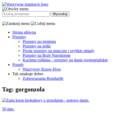
Strona główna
Przepisy
Przepisy po treningu
Przepisy na grilla
Proste przepisy na smaczne i szybkie obiady
Przepisy na Boże Narodzenie
Kuchnia roślinna – przepisy na dania wegetariańskie
Porady
Warzywny Know-How
Tak smakuje dobro
Zobowiązania Bonduelle
Tag: gorgonzola
50 min.